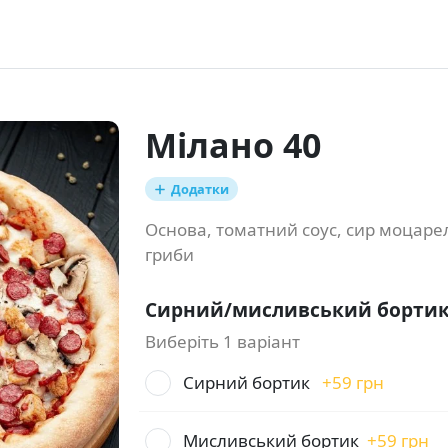
Мілано 40
Додатки
Основа, томатний соус, сир моцарел
гриби
Сирний/мисливський бортик
Виберіть 1 варіант
Сирний бортик
+
59 грн
Мисливський бортик
+
59 грн