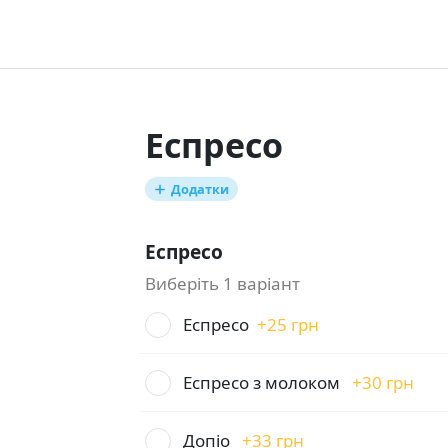
Еспресо
Додатки
Еспресо
Виберіть 1 варіант
Еспресо
+
25 грн
Еспресо з молоком
+
30 грн
Допіо
+
33 грн