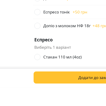
Еспресо тонік
+
50 грн
Допіо з молоком НФ 18г
+
48 гр
Еспресо
Виберіть 1 варіант
Стакан 110 мл (4oz)
Додати до за