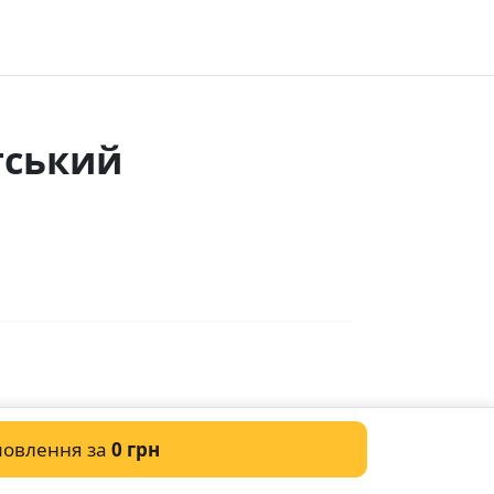
тський
мовлення за
0 грн